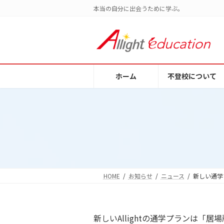
コ
ナ
本当の自分に出会うために学ぶ。
ン
ビ
テ
ゲ
ン
ー
ツ
シ
へ
ョ
ホーム
不登校について
ス
ン
キ
に
ッ
移
プ
動
HOME
お知らせ
ニュース
新しい通学
新しいAllightの通学プランは