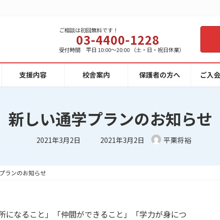
ご相談は初回無料です！
03-4400-1228
受付時間 平日 10:00～20:00 （土・日・祝日休業）
支援内容
校舎案内
保護者の方へ
ご入
新しい通学プランのお知らせ
最
2021年3月2日
2021年3月2日
平栗将裕
終
更
新
日
時
プランのお知らせ
:
「居場所になること」「仲間ができること」「学力が身につ