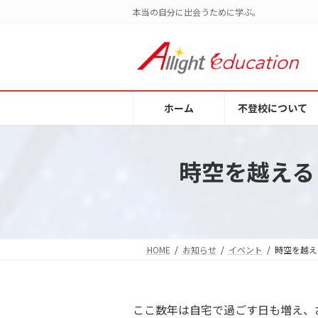
コ
ナ
本当の自分に出会うために学ぶ。
ン
ビ
テ
ゲ
ン
ー
ツ
シ
へ
ョ
ホーム
不登校について
ス
ン
キ
に
ッ
移
プ
動
時空を越える
HOME
お知らせ
イベント
時空を越え
ここ数年は自宅で過ごす日も増え、