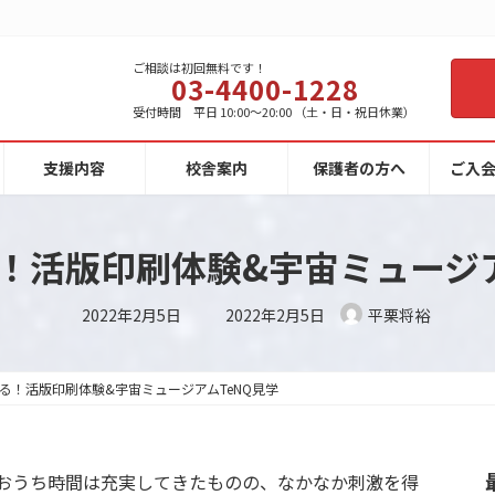
ご相談は初回無料です！
03-4400-1228
受付時間 平日 10:00～20:00 （土・日・祝日休業）
支援内容
校舎案内
保護者の方へ
ご入
！活版印刷体験&宇宙ミュージア
最
2022年2月5日
2022年2月5日
平栗将裕
終
更
新
日
時
る！活版印刷体験&宇宙ミュージアムTeNQ見学
:
おうち時間は充実してきたものの、なかなか刺激を得