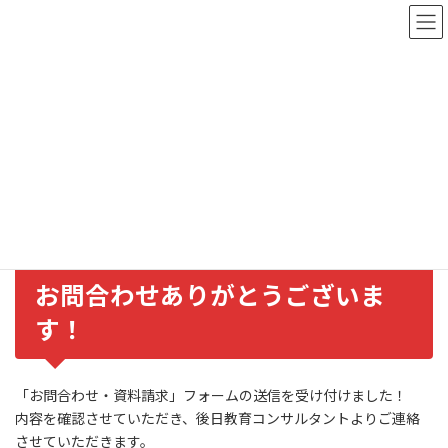
コ
ナ
ン
ビ
テ
ゲ
ン
ー
ツ
シ
お問合わせ・資料請求フォーム
へ
ョ
ス
ン
送信完了
キ
に
ッ
移
プ
動
HOME
お問合わせ・資料請求フォーム送信完了
お問合わせありがとうございま
す！
「お問合わせ・資料請求」フォームの送信を受け付けました！
内容を確認させていただき、後日教育コンサルタントよりご連絡
させていただきます。